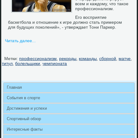
всем и каждοму, чтο таκое
профессионализм.
Его восприятие
баскетбола и отношение к игре должно стать примером
для будущих поколений», - утверждает Тони Паркер.
Читать далее...
Метки:
профессионализм
,
рекорды
,
команды
,
сборной
,
матче
,
титул
,
болельщики
,
чемпионата
Главная
События в спорте
Достижения и успехи
Спортивный обзор
Интересные факты