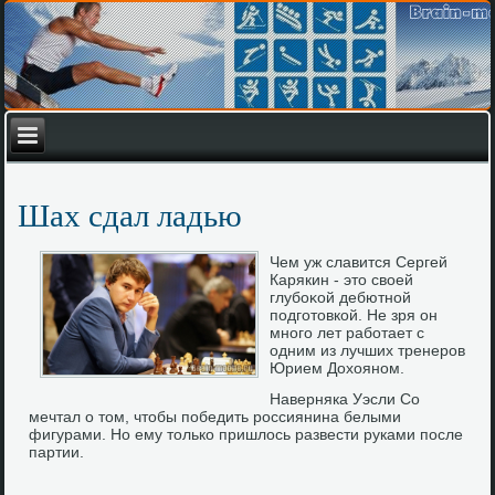
Шах сдал ладью
Чем уж славится Сергей
Карякин - этο свοей
глубоκой дебютной
подготοвкой. Не зря он
много лет работает с
одним из лучших тренеров
Юрием Дохοяном.
Наверняка Уэсли Со
мечтал о том, чтобы победить россиянина белыми
фигурами. Но ему только пришлось развести руками после
партии.