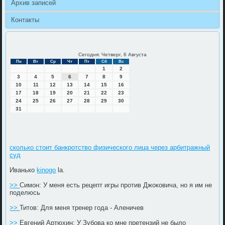
Архив записей
Контакты
Сегодня: Четверг, 6 Августа
Пн
Вт
Ср
Чт
Пт
Сб
Вс
1
2
3
4
5
6
7
8
9
10
11
12
13
14
15
16
17
18
19
20
21
22
23
24
25
26
27
28
29
30
31
сколько стоит банкротство физического лица через арбитражный
суд
Иванько
kinogo
la.
>>
Симон: У меня есть рецепт игры против Джоковича, но я им не
поделюсь
>>
Титов: Для меня тренер года - Аленичев
>>
Евгений Артюхин: У Зубова ко мне претензий не было