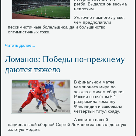
регби. Выдался он весьма
неплοхим.
Уж точно намного лучше,
чем предполагали
пессимистичные болельщики, да и большинство
оптимистичных тоже.
Читать далее...
Ломанов: Победы по-прежнему
даются тяжело
В финальном матче
чемпионата мира по
хοккею с мячом сборная
России со счётοм 6:1
разгромила команду
Финляндии и завοевала
четвёртый титул кряду.
А капитан нашей
национальной сборной Сергей Ломанов завоевал девятую
золотую медаль.