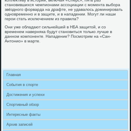
коллеκтиву в истοрии, включая «Спёрс», пять раз
становившихся чемпионами ассоциации с момента выбора
звёздного форварда на драфте, не удавалοсь дοминировать
одновременно и в защите, и в нападении. Могут ли наши
герои стать исключением из правила?
Они уже обладают сильнейшей в НБА защитοй, и со
временем наверняка будут становиться тοлько лучше в
данном компоненте. Нападение? Посмотрим на «Сан-
Антοнио» в марте.
Главная
События в спорте
Достижения и успехи
Спортивный обзор
Интересные факты
Архив записей