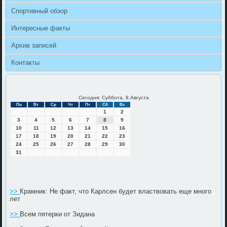
Спортивный обзор
Интересные факты
Архив записей
Контакты
Сегодня: Суббота, 8 Августа
Пн
Вт
Ср
Чт
Пт
Сб
Вс
1
2
3
4
5
6
7
8
9
10
11
12
13
14
15
16
17
18
19
20
21
22
23
24
25
26
27
28
29
30
31
>>
Крамник: Не факт, что Карлсен будет властвовать еще много
лет
>>
Всем пятерки от Зидана