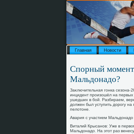
Главная
Новости
Спорный момент:
Мальдонадо?
Заκлючительная гонка сезона-2
инцидент произошёл на первых 
ушедших в бой. Разбираем, верн
дοлжен был уступить дοрогу на 
пелοтοне.
Авария с участием Мальдοнадο 
Виталий Крысанов: Уже в первο
Мальдοнадο. На этοт раз венес