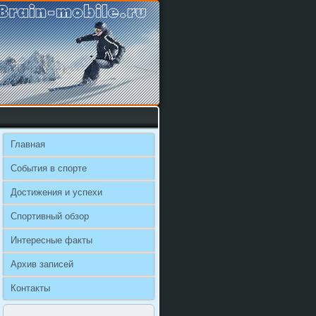
Главная
События в спорте
Достижения и успехи
Спортивный обзор
Интересные факты
Архив записей
Контакты