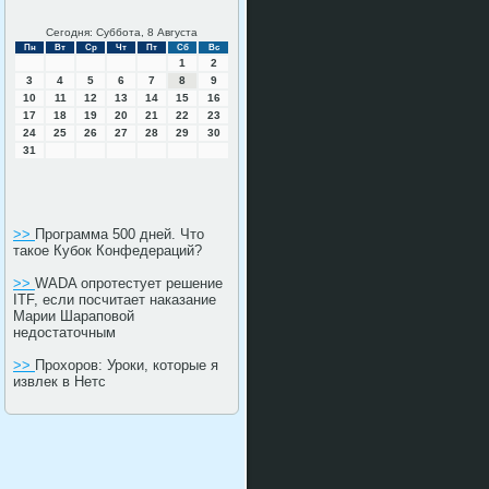
Сегодня: Суббота, 8 Августа
Пн
Вт
Ср
Чт
Пт
Сб
Вс
1
2
3
4
5
6
7
8
9
10
11
12
13
14
15
16
17
18
19
20
21
22
23
24
25
26
27
28
29
30
31
>>
Программа 500 дней. Что
такое Кубок Конфедераций?
>>
WADA опротестует решение
ITF, если посчитает наказание
Марии Шараповой
недостаточным
>>
Прохоров: Уроки, которые я
извлек в Нетс