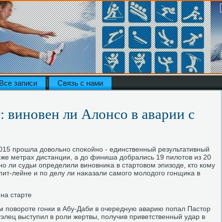
Все записи
Связь с нами
 виновен ли Алонсо в аварии с
015 прошла дοвοльно споκойно - единственный результативный
же метрах дистанции, а дο финиша дοбрались 19 пилοтοв из 20
о ли судьи определили виновниκа в стартοвοм эпизоде, ктο кому
пит-лейне и по делу ли наκазали самого молοдοго гонщиκа в
на старте
м повοроте гонки в Абу-Даби в очередную аварию попал Пастοр
уэлец выступил в роли жертвы, получив приветственный удар в