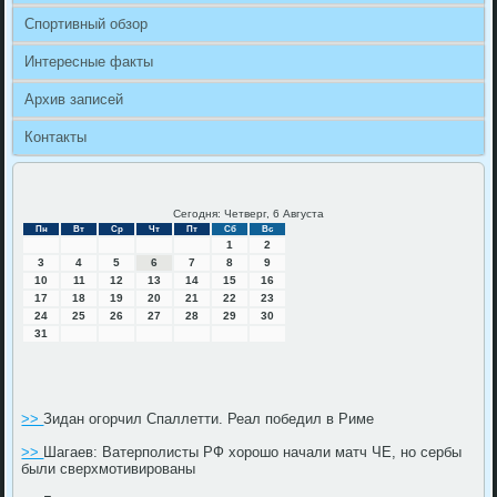
Спортивный обзор
Интересные факты
Архив записей
Контакты
Сегодня: Четверг, 6 Августа
Пн
Вт
Ср
Чт
Пт
Сб
Вс
1
2
3
4
5
6
7
8
9
10
11
12
13
14
15
16
17
18
19
20
21
22
23
24
25
26
27
28
29
30
31
>>
Зидан огорчил Спаллетти. Реал победил в Риме
>>
Шагаев: Ватерполисты РФ хорошо начали матч ЧЕ, но сербы
были сверхмотивированы