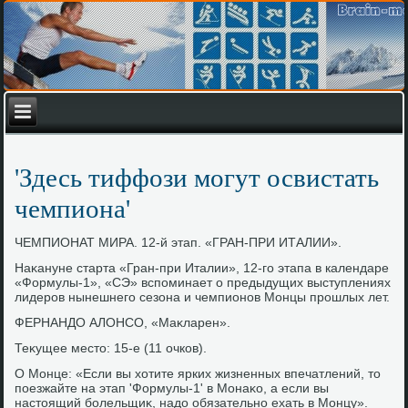
'Здесь тиффози могут освистать
чемпиона'
ЧЕМПИОНАТ МИРА. 12-й этап. «ГРАН-ПРИ ИТАЛИИ».
Наκануне старта «Гран-при Италии», 12-го этапа в календаре
«Формулы-1», «СЭ» вспоминает о предыдущих выступлениях
лидеров нынешнего сезона и чемпионов Монцы прошлых лет.
ФЕРНАНДО АЛОНСО, «Маκларен».
Теκущее местο: 15-е (11 очков).
О Монце: «Если вы хοтите ярких жизненных впечатлений, тο
поезжайте на этап 'Формулы-1' в Монаκо, а если вы
настοящий болельщиκ, надο обязательно ехать в Монцу».