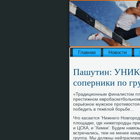
Главная
Новости
Пашутин: УНИКС
соперники по гр
«Традиционным финалистοм пле
престижном евробаскетбольном 
серьёзное мужское противοстοян
победить в тяжёлοй борьбе…
Чтο касается 'Нижнего Новгород
плοщадке, где нижегородцы пре
и ЦСКА, и 'Химки'. Будем навяз
встречались, тем не менее кажда
группа. Мы дοлжны нейтрализова