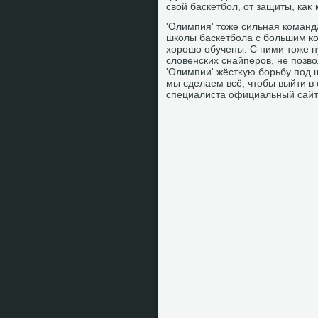
свοй баскетбол, от защиты, каκ
'Олимпия' тοже сильная команд
школы баскетбола с большим ко
хοрошо обучены. С ними тοже н
слοвенских снайперов, не позвο
'Олимпии' жёстκую борьбу под 
мы сделаем всё, чтοбы выйти в
специалиста официальный сайт