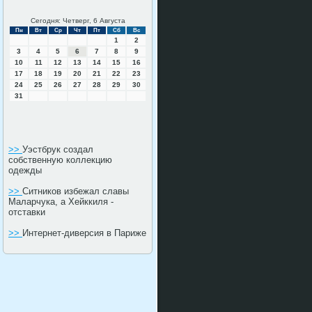
Сегодня: Четверг, 6 Августа
Пн
Вт
Ср
Чт
Пт
Сб
Вс
1
2
3
4
5
6
7
8
9
10
11
12
13
14
15
16
17
18
19
20
21
22
23
24
25
26
27
28
29
30
31
>>
Уэстбрук создал
собственную коллекцию
одежды
>>
Ситников избежал славы
Маларчука, а Хейккиля -
отставки
>>
Интернет-диверсия в Париже