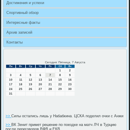
Достижения и успехи
Спортивный обзор
Интересные факты
Архив записей
Контакты
Сегодня: Пятница, 7 Августа
Пн
Вт
Ср
Чт
Пт
Сб
Вс
1
2
3
4
5
6
7
8
9
10
11
12
13
14
15
16
17
18
19
20
21
22
23
24
25
26
27
28
29
30
31
>>
Силы остались лишь у Набабкина. ЦСКА поделил очки с Анжи
>>
ВК Зенит примет решение по поездке на матч ЛЧ в Турцию
после переговоров ВФВ и ЕКВ