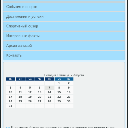
События в спорте
Достижения и успехи
Спортивный обзор
Интересные факты
Архив записей
Контакты
Сегодня: Пятница, 7 Августа
Пн
Вт
Ср
Чт
Пт
Сб
Вс
1
2
3
4
5
6
7
8
9
10
11
12
13
14
15
16
17
18
19
20
21
22
23
24
25
26
27
28
29
30
31
>>
Шахматный турнир претендентов на корону чемпиона мира