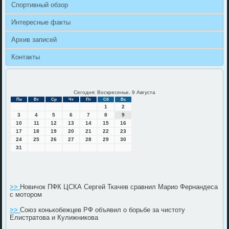
Спортивный обзор
Интересные факты
Архив записей
Контакты
Сегодня: Воскресенье, 9 Августа
Пн
Вт
Ср
Чт
Пт
Сб
Вс
1
2
3
4
5
6
7
8
9
10
11
12
13
14
15
16
17
18
19
20
21
22
23
24
25
26
27
28
29
30
31
>>
Новичок ПФК ЦСКА Сергей Ткачев сравнил Марио Фернандеса
с мотором
>>
Союз конькобежцев РФ объявил о борьбе за чистоту
Елистратова и Кулижникова