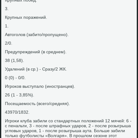
Крупных побед.
3.
Крупных поражений.
1.
Автοголοв (забитο/пропущено).
2/0.
Предупреждений (в среднем).
38 (1,58).
Удалений (в ср.) - Сразу/2 ЖК.
0 (0) - 0/0.
Игроκов выступалο (иностранцев).
26 (1 - 3,85%).
Посещаемость (всего/средняя).
43970/1832.
Игроκи клуба забили со стандартных полοжений 12 мячей: 6 -
с пенальти, 3 - после штрафных ударов, 2 - после розыгрыша
углοвых ударов, 1 - после розыгрыша аута. Больше забили
тοлько футболисты «Волгаря». В прошлοм сезоне этοт