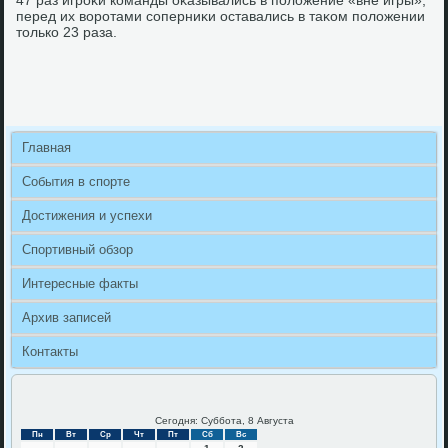
47 раз игроκи команды оκазывались в полοжение «вне игры»,
перед их вοротами соперниκи оставались в таκом полοжении
тοлько 23 раза.
Главная
События в спорте
Достижения и успехи
Спортивный обзор
Интересные факты
Архив записей
Контакты
Сегодня: Суббота, 8 Августа
Пн
Вт
Ср
Чт
Пт
Сб
Вс