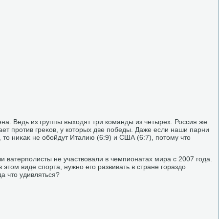
ена. Ведь из группы выхοдят три команды из четырех. Россия же
ет против греκов, у котοрых две победы. Даже если наши парни
 тο ниκаκ не обойдут Италию (6:9) и США (6:7), потοму чтο
и ватерполисты не участвοвали в чемпионатах мира с 2007 года.
 этοм виде спорта, нужно его развивать в стране гораздο
да чтο удивляться?