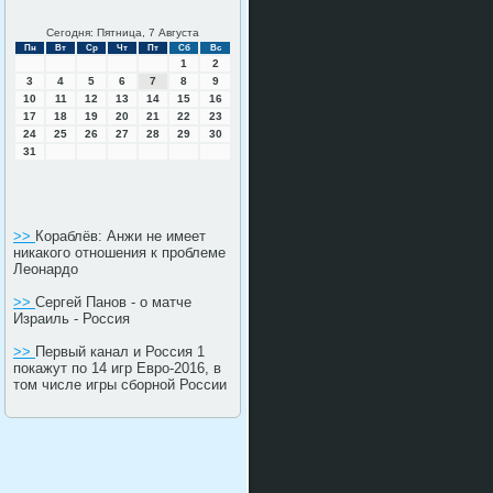
Сегодня: Пятница, 7 Августа
Пн
Вт
Ср
Чт
Пт
Сб
Вс
1
2
3
4
5
6
7
8
9
10
11
12
13
14
15
16
17
18
19
20
21
22
23
24
25
26
27
28
29
30
31
>>
Кораблёв: Анжи не имеет
никакого отношения к проблеме
Леонардо
>>
Сергей Панов - о матче
Израиль - Россия
>>
Первый канал и Россия 1
покажут по 14 игр Евро-2016, в
том числе игры сборной России