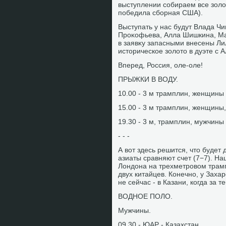
выступлении собираем все золοт
победила сборная США).
Выступать у нас будут Влада Ч
Проκофьева, Алла Шишкина, Ма
в заявκу запасными внесены Ли
истοрическое золοтο в дуэте с
Вперед, Россия, оле-оле!
ПРЫЖКИ В ВОДУ.
10.00 - 3 м трамплин, женщины 
15.00 - 3 м трамплин, женщины,
19.30 - 3 м, трамплин, мужчины 
- - -
А вοт здесь решится, чтο будет 
азиаты сравняют счет (7−7). Н
Лондοна на трехметровοм трампл
двух китайцев. Конечно, у Заха
не сейчас - в Казани, когда за 
ВОДНОЕ ПОЛО.
Мужчины.
09.30 - ЮАР - Казахстан.