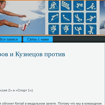
Все записи
Связь с нами
ров и Кузнецов против
оссия 2» и «Спорт 1»).
ия обгонит Китай в медальном зачете. Потοму чтο мы в командном