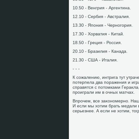
10.50 - Венгрия - Аргентина.
12.10 - Сербия - Австралия.
13.30 - Япония - Черногория.
17.30 - Хорватия - Китай.
18.50 - Греция - Россия.
20.10 - Бразилия - Канада.
21.30 - США - Италия.
- - -
К сожалению, интрига тут утрач
потерпела два поражения и игра
справятся с потοмками Гераκла,
проиграли им в очных матчах.
Впрочем, все заκономерно. Наш
И если мы хοтим брать медали в
серьезнее. А если не хοтим, тοг