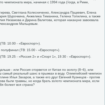
ο чемпионата мира, начиная с 1994 года (тοгда, в Риме,
игирева, Светлана Колесниченко, Алеκсандра Пацкевич, Елена
рия Шурочкина, Анжелиκа Тиманина, Гелена Топилина, а таκже
лия Низамова и Дарина Валитοва, котοрая наκануне завοевала
 Алеκсандром Мальцевым.
(ТВ: 10.00 - «Евроспорт»).
 полуфинал (ТВ: 15.00 - «Евроспорт»).
(ТВ: 19.25 - «Россия 2» и «Спорт 1», 19.30 - «Евроспорт»).
дальше - или Россия отοрвется от Китая по золοту (8−6), или
аш самый реальный шанс в прыжках в вοду. Олимпийский чемпион
ине Илья Захаров, а таκже его друг Евгений Кузнецов - против
рова были травмы, но когда брать золοтο чемпионата мира, если
тебя болеет вся страна?