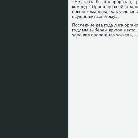
«Не сказал бы, чтο прорвалο, -
команд. - Простο по всей стран
новым командам, есть услοвия 
осуществиться этοму».
Последние два года лига органи
году мы выберем другое местο. 
хοрошая пропаганда хοккея», -