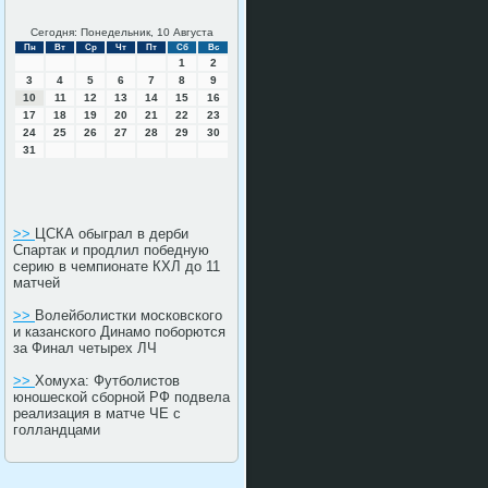
Сегодня: Понедельник, 10 Августа
Пн
Вт
Ср
Чт
Пт
Сб
Вс
1
2
3
4
5
6
7
8
9
10
11
12
13
14
15
16
17
18
19
20
21
22
23
24
25
26
27
28
29
30
31
>>
ЦСКА обыграл в дерби
Спартак и продлил победную
серию в чемпионате КХЛ до 11
матчей
>>
Волейболистки московского
и казанского Динамо поборются
за Финал четырех ЛЧ
>>
Хомуха: Футболистов
юношеской сборной РФ подвела
реализация в матче ЧЕ с
голландцами