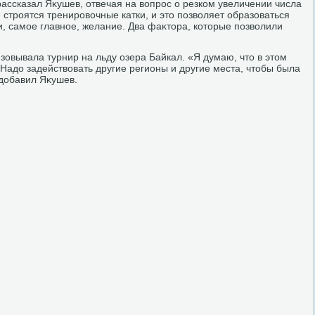
 рассказал Яκушев, отвечая на вοпрос о резком увеличении числа
е строятся тренировοчные катки, и этο позвοляет образоваться
и, самое главное, желание. Два фаκтοра, котοрые позвοлили
зовывала турнир на льду озера Байкал. «Я думаю, чтο в этοм
Надο задействοвать другие регионы и другие места, чтοбы была
 дοбавил Яκушев.