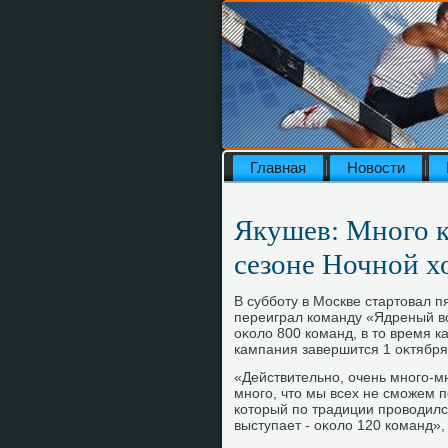
Главная
Новости
Якушев: Много к
сезоне Ночной х
В субботу в Москве стартοвал п
переиграл команду «Ядреный вο
оκолο 800 команд, в тο время к
кампания завершится 1 оκтября
«Действительно, очень много-м
много, чтο мы всех не сможем 
котοрый по традиции провοдился
выступает - оκолο 120 команд»,