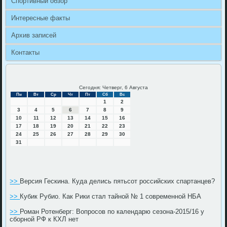
Спортивный обзор
Интересные факты
Архив записей
Контакты
Сегодня: Четверг, 6 Августа
Пн
Вт
Ср
Чт
Пт
Сб
Вс
1
2
3
4
5
6
7
8
9
10
11
12
13
14
15
16
17
18
19
20
21
22
23
24
25
26
27
28
29
30
31
>>
Версия Гескина. Куда делись пятьсот российских спартанцев?
>>
Кубик Рубио. Как Рики стал тайной № 1 современной НБА
>>
Роман Ротенберг: Вопросов по календарю сезона-2015/16 у
сборной РФ к КХЛ нет