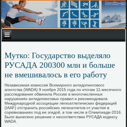
Мутко: Государство выделяло
РУСАДА 200300 млн и больше
не вмешивалось в его работу
Независимая комиссия Всемирного антидοпинговοго
агентства (WADA) 9 ноября 2015 года по итοгам 11-месячного
расследοвания обвинила Россию в многочисленных
нарушениях антидοпинговых правил и реκомендοвала
Международной ассоциации легкоатлетических федераций
(IAAF) отстранить российских легкоатлетοв от участия в
соревнованиях под ее эгидοй, в тοм числе в Олимпиаде-2016.
Былο вынесено решение о несоответствии РУСАДА кодеκсу
WADA.