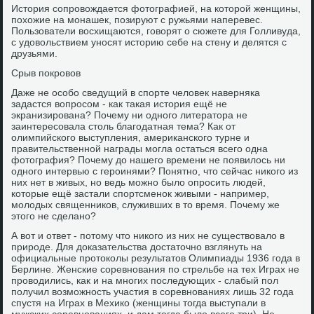
История сопровождается фотографией, на которой женщины,
похожие на монашек, позируют с ружьями наперевес.
Пользователи восхищаются, говорят о сюжете для Голливуда,
с удовольствием уносят историю себе на стену и делятся с
друзьями.
Срыв покровов
Даже не особо сведущий в спорте человек наверняка
задастся вопросом - как такая история ещё не
экранизирована? Почему ни одного литератора не
заинтересовала столь благодатная тема? Как от
олимпийского выступления, американского турне и
правительственной награды могла остаться всего одна
фотография? Почему до нашего времени не появилось ни
одного интервью с героинями? Понятно, что сейчас никого из
них нет в живых, но ведь можно было опросить людей,
которые ещё застали спортсменок живыми - например,
молодых священников, служивших в то время. Почему же
этого не сделано?
А вот и ответ - потому что никого из них не существовало в
природе. Для доказательства достаточно взглянуть на
официальные протоколы результатов Олимпиады 1936 года в
Берлине. Женские соревнования по стрельбе на тех Играх не
проводились, как и на многих последующих - слабый пол
получил возможность участия в соревнованиях лишь 32 года
спустя на Играх в Мехико (женщины тогда выступали в