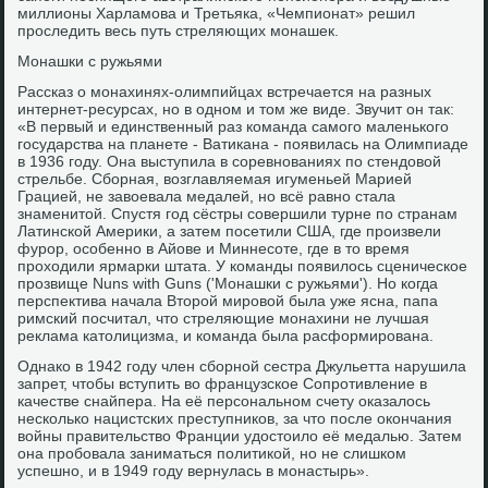
миллионы Харламова и Третьяка, «Чемпионат» решил
проследить весь путь стреляющих монашек.
Монашки с ружьями
Рассказ о монахинях-олимпийцах встречается на разных
интернет-ресурсах, но в одном и том же виде. Звучит он так:
«В первый и единственный раз команда самого маленького
государства на планете - Ватикана - появилась на Олимпиаде
в 1936 году. Она выступила в соревнованиях по стендовой
стрельбе. Сборная, возглавляемая игуменьей Марией
Грацией, не завоевала медалей, но всё равно стала
знаменитой. Спустя год сёстры совершили турне по странам
Латинской Америки, а затем посетили США, где произвели
фурор, особенно в Айове и Миннесоте, где в то время
проходили ярмарки штата. У команды появилось сценическое
прозвище Nuns with Guns ('Монашки с ружьями'). Но когда
перспектива начала Второй мировой была уже ясна, папа
римский посчитал, что стреляющие монахини не лучшая
реклама католицизма, и команда была расформирована.
Однако в 1942 году член сборной сестра Джульетта нарушила
запрет, чтобы вступить во французское Сопротивление в
качестве снайпера. На её персональном счету оказалось
несколько нацистских преступников, за что после окончания
войны правительство Франции удостоило её медалью. Затем
она пробовала заниматься политикой, но не слишком
успешно, и в 1949 году вернулась в монастырь».