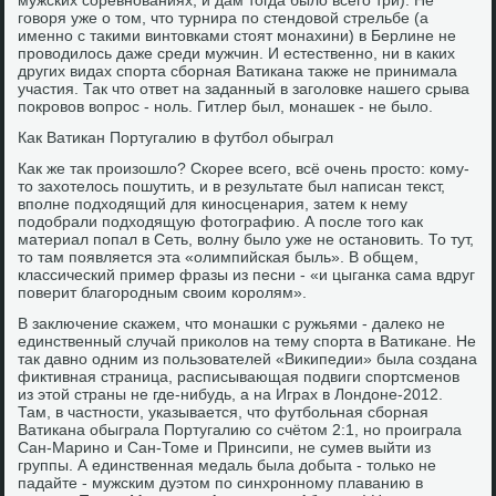
мужских соревнованиях, и дам тогда было всего три). Не
говоря уже о том, что турнира по стендовой стрельбе (а
именно с такими винтовками стоят монахини) в Берлине не
проводилось даже среди мужчин. И естественно, ни в каких
других видах спорта сборная Ватикана также не принимала
участия. Так что ответ на заданный в заголовке нашего срыва
покровов вопрос - ноль. Гитлер был, монашек - не было.
Как Ватикан Португалию в футбол обыграл
Как же так произошло? Скорее всего, всё очень просто: кому-
то захотелось пошутить, и в результате был написан текст,
вполне подходящий для киносценария, затем к нему
подобрали подходящую фотографию. А после того как
материал попал в Сеть, волну было уже не остановить. То тут,
то там появляется эта «олимпийская быль». В общем,
классический пример фразы из песни - «и цыганка сама вдруг
поверит благородным своим королям».
В заключение скажем, что монашки с ружьями - далеко не
единственный случай приколов на тему спорта в Ватикане. Не
так давно одним из пользователей «Википедии» была создана
фиктивная страница, расписывающая подвиги спортсменов
из этой страны не где-нибудь, а на Играх в Лондоне-2012.
Там, в частности, указывается, что футбольная сборная
Ватикана обыграла Португалию со счётом 2:1, но проиграла
Сан-Марино и Сан-Томе и Принсипи, не сумев выйти из
группы. А единственная медаль была добыта - только не
падайте - мужским дуэтом по синхронному плаванию в