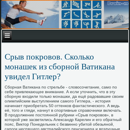
Срыв покровов. Сколько
монашек из сборной Ватикана
увидел Гитлер?
Сборная Ватикана по стрельбе - словосочетание, само по
себе привлекающее внимание. А если уточнить, что в эту
сборную входили только монашки, да ещё радовавшие своим
олимпийским выступлением самого Гитлера, - история
начинает приобретать 50 оттенков фантастического. А ведь
её, того и гляди, начнут в спортивные справочники включать.
В продолжение постоянной рубрики «Срыв покровов», в
которой уже засветились Александр Карелин и его обратный
пояс, Виктор Понедельник с безвинно убитой обезьяной,
сапоги неспящего австралийского пенсионера и воздушные