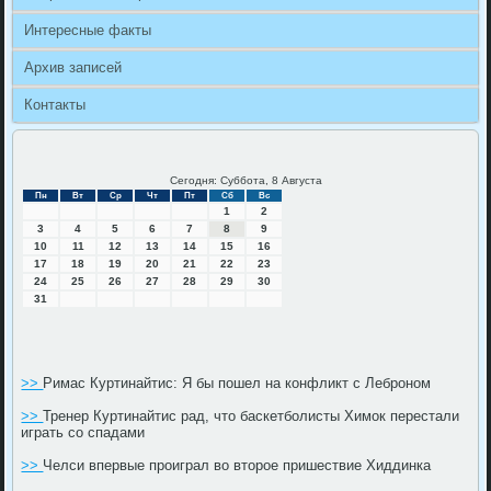
Интересные факты
Архив записей
Контакты
Сегодня: Суббота, 8 Августа
Пн
Вт
Ср
Чт
Пт
Сб
Вс
1
2
3
4
5
6
7
8
9
10
11
12
13
14
15
16
17
18
19
20
21
22
23
24
25
26
27
28
29
30
31
>>
Римас Куртинайтис: Я бы пошел на конфликт с Леброном
>>
Тренер Куртинайтис рад, что баскетболисты Химок перестали
играть со спадами
>>
Челси впервые проиграл во второе пришествие Хиддинка