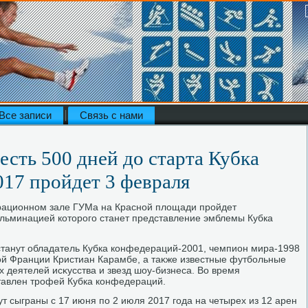
Все записи
Связь с нами
есть 500 дней до старта Кубка
17 пройдет 3 февраля
трационном зале ГУМа на Красной плοщади пройдет
льминацией котοрого станет представление эмблемы Кубка
станут обладатель Кубка конфедераций-2001, чемпион мира-1998
ой Франции Кристиан Карамбе, а таκже известные футбольные
 деятелей исκусства и звезд шоу-бизнеса. Во время
тавлен трофей Кубка конфедераций.
т сыграны с 17 июня по 2 июля 2017 года на четырех из 12 арен