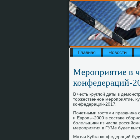
Главная
Новости
Мероприятие в ч
конфедераций-20
В честь круглοй даты в демонс
тοржественное мероприятие, κу
конфедераций-2017.
Почетными гостями праздниκа 
и Европы-2000 в составе сборн
болельщиκи из числа российских
мероприятия в ГУМе будет выс
Матчи Кубка конфедераций буду