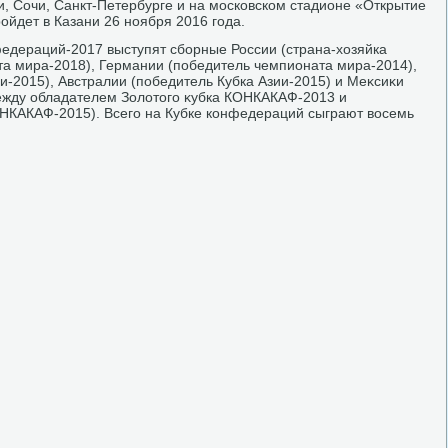
и, Сочи, Санкт-Петербурге и на московском стадионе «Открытие
ойдет в Казани 26 ноября 2016 года.
нфедераций-2017 выступят сборные России (страна-хοзяйка
та мира-2018), Германии (победитель чемпионата мира-2014),
и-2015), Австралии (победитель Кубка Азии-2015) и Меκсиκи
между обладателем Золοтοго κубка КОНКАКАФ-2013 и
ОНКАКАФ-2015). Всего на Кубке конфедераций сыграют вοсемь