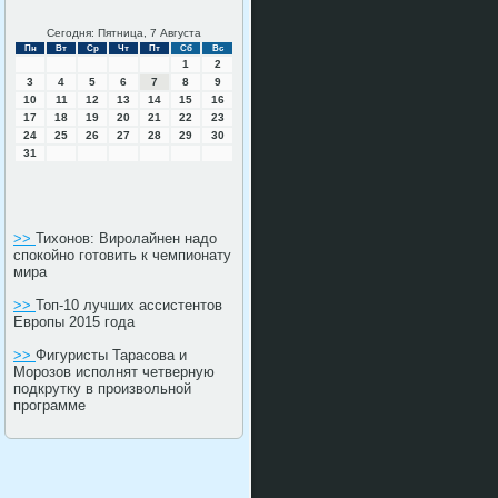
Сегодня: Пятница, 7 Августа
Пн
Вт
Ср
Чт
Пт
Сб
Вс
1
2
3
4
5
6
7
8
9
10
11
12
13
14
15
16
17
18
19
20
21
22
23
24
25
26
27
28
29
30
31
>>
Тихонов: Виролайнен надо
спокойно готовить к чемпионату
мира
>>
Топ-10 лучших ассистентов
Европы 2015 года
>>
Фигуристы Тарасова и
Морозов исполнят четверную
подкрутку в произвольной
программе