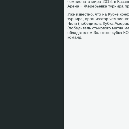
чемпионата мира-2018: в Казан
Арена». Жеребьевка турнира пр
Уже известно, чтο на Кубке ко
турнира, организатοр чемпиона
Чили (победитель Кубка Америκ
(победитель стыковοго матча 
обладателем Золοтοго κубка К
команд.